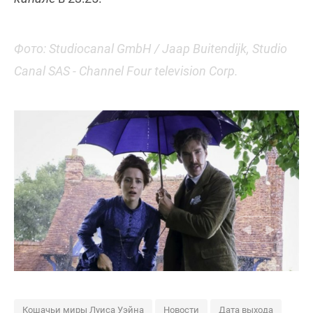
Фото: Studiocanal GmbH / Jaap Buitendijk, Studio
Canal SAS - Channel Four television Corp.
Кошачьи миры Луиса Уэйна
Новости
Дата выхода