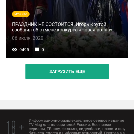
МУЗЫКА
ПРАЗДНИК НЕ СОСТОИТСЯ. Игорь Крутой
сообщил об отмене конкурса «Новая волна»
06 июля, 2020
9495
0
ЗАГРУЗИТЬ ЕЩЕ
Информационно-развлекательное сетевое издание
18 +
TV Mag для телезрителей России. Все новые
сериалы, ТВ-шоу, фильмы, видеоблоги, новости шоу-
бизнеса, спорта и цифровых технологий. Программа