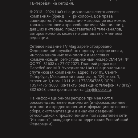
ТВ-передач на сегодня.
© 2013—2026 НАО «Национальная спутниковая
компания» (бренд — «Триколор»). Все права
защищены. Использование материалов возможно
только с согласия правообладателя. Мнение лиц,
давших интервью, представителей телеканалов,
авторов колонок может не совпадать с мнением
редакции.
Сетевое издание TV Mag зарегистрировано
Федеральной службой по надзору в сфере связи,
информационных технологий и массовых
коммуникаций; регистрационный номер СМИ ЭЛ №
ФС 77 - 81633 от 27.07.2021. Главный редактор:
Перебейнос М.В. Учредитель: НАО «Национальная
спутниковая компания», адрес: 196105, Санкт-
Петербург, Московский проспект, д. 139, корп. 1,
строение 1, пом. 10-Н. ИНН 7733547365, ОГРН
1057747513680. Контакты редакции: телефон: +7 (812)
332 6868; электронная почта:
ttm@tricolor.ru
.
На информационном ресурсе применяются
рекомендательные технологии (информационные
технологии предоставления информации на основе
сбора, систематизации и анализа сведений,
относящихся к предпочтениям пользователей сети
"Интернет", находящихся на территории Российской
Федерации).