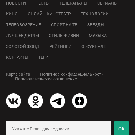
НОВОСТИ
ТЕСТЫ
ТЕЛЕКАНАЛЫ
СЕРИАЛЫ
КИНО
ОНЛАЙН-КИНОТЕАТР
ТЕХНОЛОГИИ
ТЕЛЕОБОЗРЕНИЕ
СПОРТ НА ТВ
ЗВЕЗДЫ
ЛУЧШЕЕ ДЕТЯМ
СТИЛЬ ЖИЗНИ
МУЗЫКА
ЗОЛОТОЙ ФОНД
РЕЙТИНГИ
О ЖУРНАЛЕ
КОНТАКТЫ
ТЕГИ
Карта сайта
Политика конфиденциальности
Пользовательское соглашение
ОК