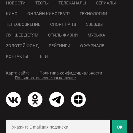
НОВОСТИ
ТЕСТЫ
ТЕЛЕКАНАЛЫ
СЕРИАЛЫ
КИНО
ОНЛАЙН-КИНОТЕАТР
ТЕХНОЛОГИИ
ТЕЛЕОБОЗРЕНИЕ
СПОРТ НА ТВ
ЗВЕЗДЫ
ЛУЧШЕЕ ДЕТЯМ
СТИЛЬ ЖИЗНИ
МУЗЫКА
ЗОЛОТОЙ ФОНД
РЕЙТИНГИ
О ЖУРНАЛЕ
КОНТАКТЫ
ТЕГИ
Карта сайта
Политика конфиденциальности
Пользовательское соглашение
ОК