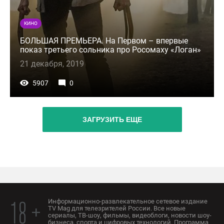
КИНО
БОЛЬШАЯ ПРЕМЬЕРА. На Первом – впервые
показ третьего сольника про Росомаху «Логан»
21 декабря, 2019
5907
0
ЗАГРУЗИТЬ ЕЩЕ
Информационно-развлекательное сетевое издание
18 +
TV Mag для телезрителей России. Все новые
сериалы, ТВ-шоу, фильмы, видеоблоги, новости шоу-
бизнеса, спорта и цифровых технологий. Программа