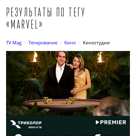
Результаты по тегу
«Marvel»
TV Mag
Тегирование
Кино
Киностудии