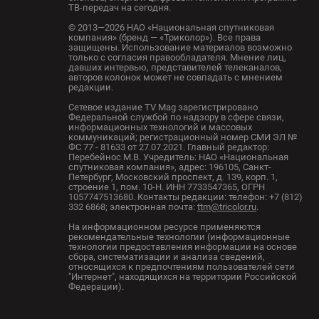
ТВ-передач на сегодня.
© 2013—2026 НАО «Национальная спутниковая
компания» (бренд — «Триколор»). Все права
защищены. Использование материалов возможно
только с согласия правообладателя. Мнение лиц,
давших интервью, представителей телеканалов,
авторов колонок может не совпадать с мнением
редакции.
Сетевое издание TV Mag зарегистрировано
Федеральной службой по надзору в сфере связи,
информационных технологий и массовых
коммуникаций; регистрационный номер СМИ ЭЛ №
ФС 77 - 81633 от 27.07.2021. Главный редактор:
Перебейнос М.В. Учредитель: НАО «Национальная
спутниковая компания», адрес: 196105, Санкт-
Петербург, Московский проспект, д. 139, корп. 1,
строение 1, пом. 10-Н. ИНН 7733547365, ОГРН
1057747513680. Контакты редакции: телефон: +7 (812)
332 6868; электронная почта:
ttm@tricolor.ru
.
На информационном ресурсе применяются
рекомендательные технологии (информационные
технологии предоставления информации на основе
сбора, систематизации и анализа сведений,
относящихся к предпочтениям пользователей сети
"Интернет", находящихся на территории Российской
Федерации).