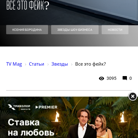
Все это фейк?
КСЕНИЯ БОРОДИНА
ЗВЕЗДЫ ШОУ-БИЗНЕСА
НОВОСТИ
TV Mag
Статьи
Звезды
Все это фейк?
3095
0
Пара не расставалась:
папарацци заметили