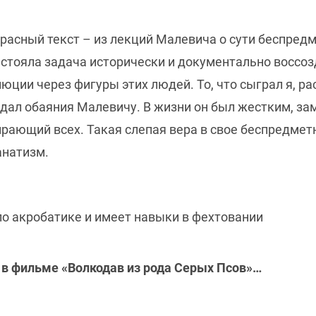
расный текст – из лекций Малевича о сути беспредм
 стояла задача исторически и документально воссоз
люции через фигуры этих людей. То, что сыграл я, р
оддал обаяния Малевичу. В жизни он был жестким, 
ирающий всех. Такая слепая вера в свое беспредмет
анатизм.
по акробатике и имеет навыки в фехтовании
 в фильме «Волкодав из рода Серых Псов»…