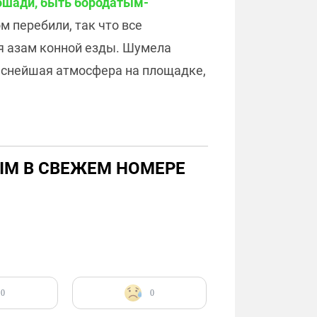
лошади, быть бородатым-
 перебили, так что все
ся азам конной езды. Шумела
раснейшая атмосфера на площадке,
ЫМ В СВЕЖЕМ НОМЕРЕ
0
0