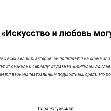
 «Искусство и любовь мог
во всех великих актеров: он появляется на сцене или 
тет от сериала к сериалу: от давней «Бригады» до гла
тается верным театральным подмосткам: среди его р
Лора Чугуевская