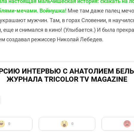
ыла настоящая мальчишеская история: скакать на 
аблями-мечами. Войнушка!
Мне там даже палец мечом
украшают мужчин. Там, в горах Словении, я научил
, еще и снимался в кино! (Улыбается.) И была прек
ем создавал режиссер Николай Лебедев.
РСИЮ ИНТЕРВЬЮ С АНАТОЛИЕМ БЕЛ
ЖУРНАЛА TRICOLOR TV MAGAZINE
0
0