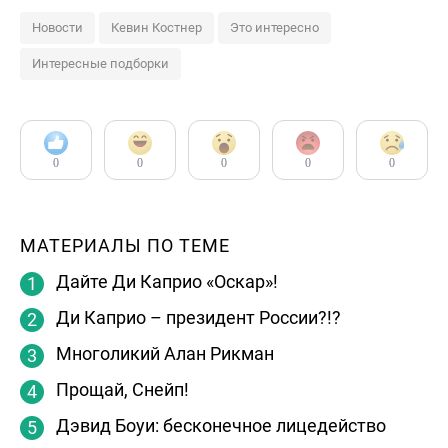
Новости
Кевин Костнер
Это интересно
Интересные подборки
0
0
0
0
0
МАТЕРИАЛЫ ПО ТЕМЕ
Дайте Ди Каприо «Оскар»!
Ди Каприо – президент России?!?
Многоликий Алан Рикман
Прощай, Снейп!
Дэвид Боуи: бесконечное лицедейство