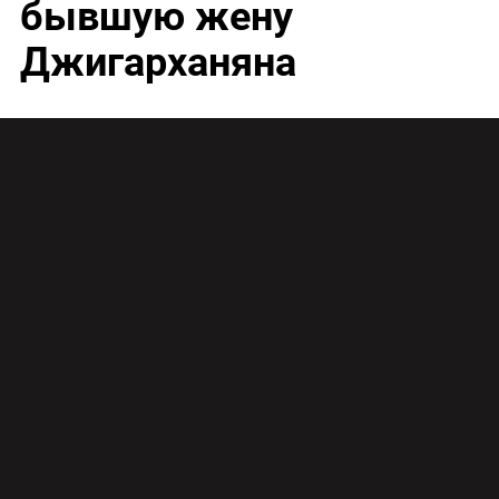
бывшую жену
Джигарханяна
Актер Василий Ливанов жесткой критикой
прошелся по всем участникам скандала вокруг
семьи Армена Джигарханяна.