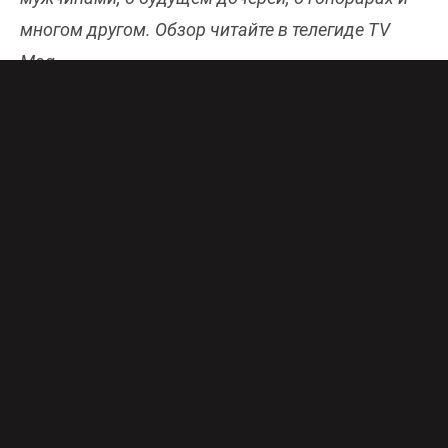
многом другом. Обзор читайте в телегиде TV
Mag.
Ее псевдоним, можно сказать, родился сам по
себе. По словам
Максим
, в детстве она
занималась спортом и мальчишки, играя с ней,
называли ее «Макс». Тогда она даже
гордилась, что она «в своей тусовке».
Кстати, Максим предпочитает, чтобы ее
называли не певицей, а именно автором и
исполнителем песен. Как она призналась, все
абсолютные хиты написаны ею, а композиции