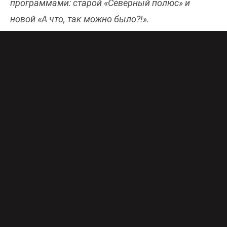
программами: старой «Северный полюс» и
новой «А что, так можно было?!».
Алеся Казанцева
, она же
Алеся Петровна
–
сторожил интернет-блогов, которую самые
преданные читатели знают еще со времен
Живого журнала под ником eprst2000. Ее блог
входил в топ-3 ЖЖ, а затем с появлением
других площадок и соцсетей она «переехала» и
туда.
Алеся Петровна работает вторым режиссером
и пишет обо всем: о работе в кино и рекламе, о
детях, маме, муже и коте Мите, о поездках по