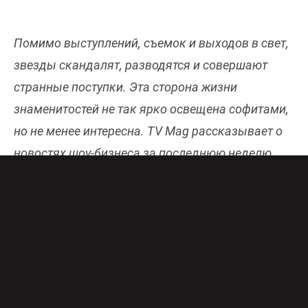
Помимо выступлений, съемок и выходов в свет,
звезды скандалят, разводятся и совершают
странные поступки. Эта сторона жизни
знаменитостей не так ярко освещена софитами,
но не менее интересна. TV Mag рассказывает о
новостях шоу-бизнеса за последнюю неделю.
Будет ли травля: Лера Кудрявцева
извинилась за скандальный эфир с
дочерью Успенской
После того как дочь
Любови Успенской
в эфире