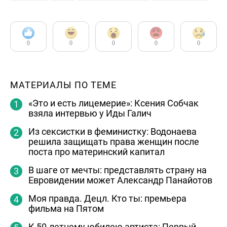
0
0
0
0
0
МАТЕРИАЛЫ ПО ТЕМЕ
«Это и есть лицемерие»: Ксения Собчак
взяла интервью у Иды Галич
Из сексистки в феминистку: Водонаева
решила защищать права женщин после
поста про материнский капитал
В шаге от мечты: представлять страну на
Евровидении может Александр Панайотов
Моя правда. Децл. Кто ты: премьера
фильма на Пятом
К 50-летнему юбилею артиста: Первый