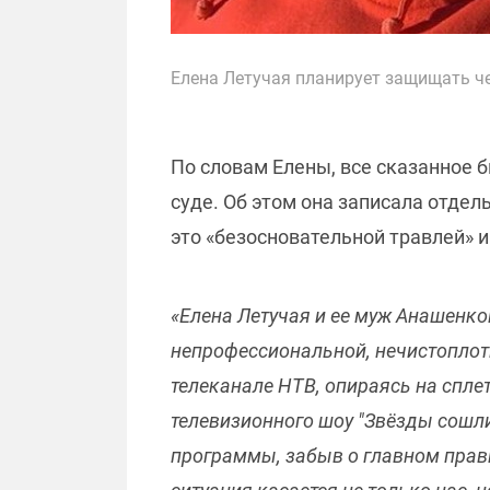
Елена Летучая планирует защищать че
По словам Елены, все сказанное б
суде. Об этом она записала отдел
это «безосновательной травлей» и
«Елена Летучая и ее муж Анашенк
непрофессиональной, нечистоплот
телеканале НТВ, опираясь на спл
телевизионного шоу "Звёзды сошли
программы, забыв о главном прав