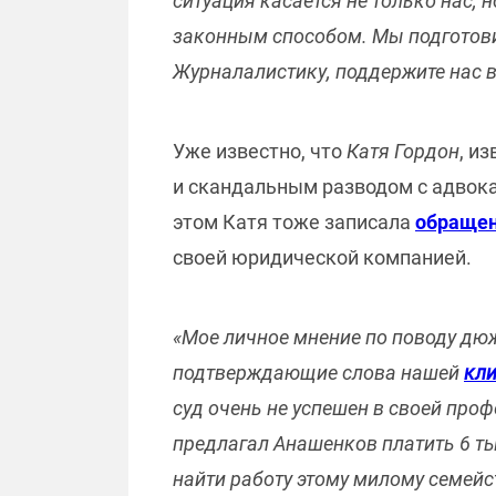
ситуация касается не только нас, 
законным способом. Мы подготови
Журналалистику, поддержите нас в
Уже известно, что
Катя Гордон
, и
и скандальным разводом с адво
этом Катя тоже записала
обраще
своей юридической компанией.
«Мое личное мнение по поводу дю
подтверждающие слова нашей
кли
суд очень не успешен в своей проф
предлагал Анашенков платить 6 ты
найти работу этому милому семейст