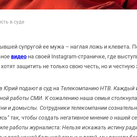
сть в суде
ывшей супругой ее мужа – наглая ложь и клевета. П
ьное
видео
на своей Instagram-страничке, где высту
 хотят защитить не только свою честь, но и честную
ов Юрий подают в суд на Телекомпанию НТВ. Каждый и
ной работы СМИ. К сожалению наша семья столкнулас
етни и домыслы. Сотрудники телекомпании сознатель
сь" так, чтобы создать негативное мнение о нашей се
иле работы журналиста: Нельзя искажать истину рад