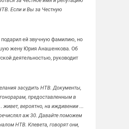
роться за честное имя и репутацию
ТВ. Если и Вы за Честную
й подарил ей звучную фамилию, но
вшую жену Юрия Анашенкова. Об
тской деятельностью, руководит
елания засудить НТВ. Документы,
о гонорарам, предоставленным в
 живет, вероятно, на иждивении ...
еречислял аж 30. Давайте поможем
налом НТВ. Клевета, говорят они,