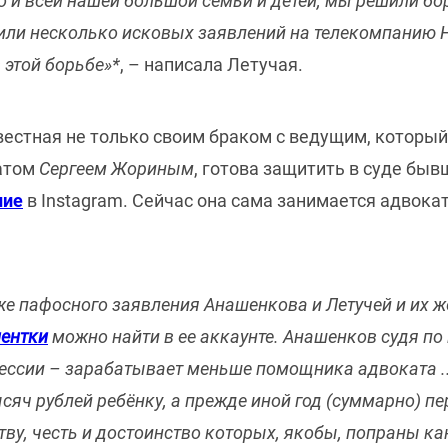
но и всей нашей большой семьи и детей, мы решили бо
ли несколько исковых заявлений на телекомпанию Н
 этой борьбе»*
, – написала Летучая.
звестная не только своим браком с ведущим, которы
катом
Сергеем Жориным
, готова защитить в суде бы
ние
в Instagram. Сейчас она сама занимается адвока
же пафосного заявления Анашенкова и Летучей и их ж
ентки
можно найти в ее аккаунте. Анашенков судя п
ессии – зарабатывает меньше помощника адвоката ...
сяч рублей ребёнку, а прежде иной год (суммарно) п
ву, честь и достоинство которых, якобы, попраны ка