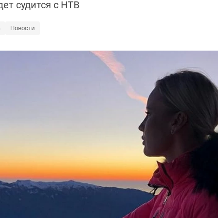
дет судится с НТВ
В
Новости