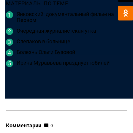
МАТЕРИАЛЫ ПО ТЕМЕ
Янковский: документальный фильм на
Первом
Очередная журналистская утка
Слепаков в больнице
Болезнь Ольги Бузовой
Ирина Муравьева празднует юбилей
Комментарии
0