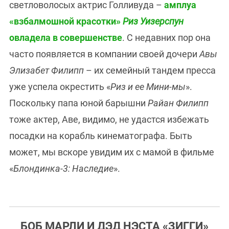
светловолосых актрис Голливуда –
амплуа
«взбалмошной красотки»
Риз Уизерспун
овладела в совершенстве
. С недавних пор она
часто появляется в компании своей дочери
Авы
Элизабет Филипп
– их семейный тандем пресса
уже успела окрестить «
Риз и ее Мини-мы
».
Поскольку папа юной барышни
Райан Филипп
тоже актер, Аве, видимо, не удастся избежать
посадки на корабль кинематографа. Быть
может, мы вскоре увидим их с мамой в фильме
«
Блондинка-3: Наследие
».
БОБ МАРЛИ И ДЭД НЭСТА «ЗИГГИ»