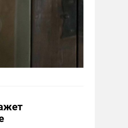
кажет
е