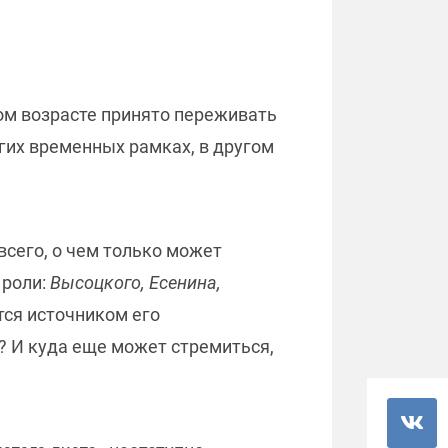
ом возрасте принято переживать
угих временных рамках, в другом
всего, о чем только может
 роли:
Высоцкого, Есенина,
тся источником его
? И куда еще может стремиться,