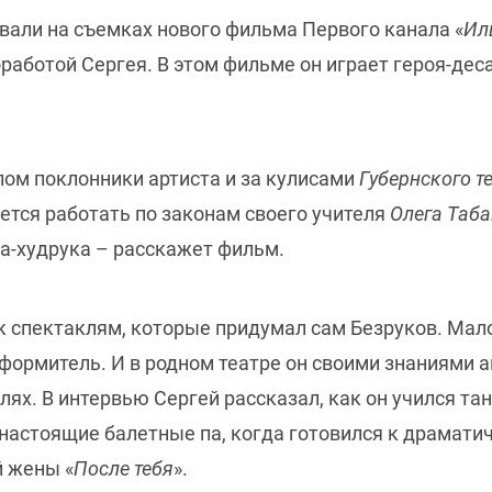
вали на съемках нового фильма Первого канала «
Ил
оработой Сергея. В этом фильме он играет героя-де
ом поклонники артиста и за кулисами
Губернского т
ется работать по законам своего учителя
Олега Таб
а-худрука – расскажет фильм.
 спектаклям, которые придумал сам Безруков. Мало 
формитель. И в родном театре он своими знаниями а
лях. В интервью Сергей рассказал, как он учился та
настоящие балетные па, когда готовился к драматич
й жены «
После тебя
».