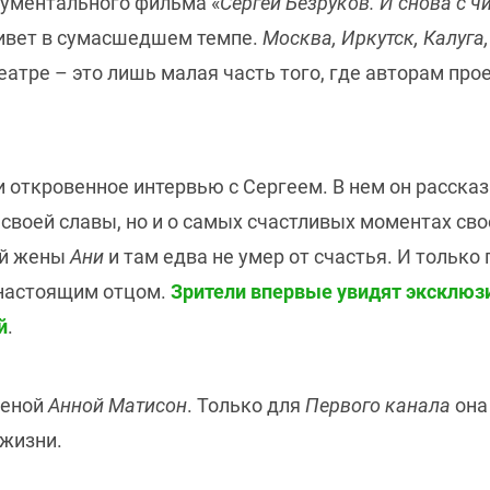
кументального фильма «
Сергей Безруков. И снова с ч
живет в сумасшедшем темпе.
Москва, Иркутск, Калуга
еатре – это лишь малая часть того, где авторам про
откровенное интервью с Сергеем. В нем он рассказа
 своей славы, но и о самых счастливых моментах сво
оей жены
Ани
и там едва не умер от счастья. И только
 настоящим отцом.
Зрители впервые увидят эксклю
й
.
женой
Анной Матисон
. Только для
Первого канала
она
 жизни.