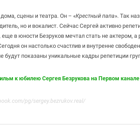
дома, сцены и театра. Он – «
Крестный папа
». Так на
одитель, но и вокалист. Сейчас Сергей активно репет
 еще в юности Безруков мечтал стать не актером, а
Сегодня он настолько счастлив и внутренне свободен
ме будут показаны уникальные кадры репетиции гру
льм к юбилею Сергея Безрукова на Первом канале с
book.com/pg/sergey.bezrukov.real/