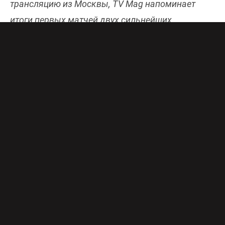
трансляцию из Москвы, TV Mag напоминает
итоги первых матчей двух сильнейших
команд страны.
ЦСКА (Москва) – РОСТОВ-ДОН (Ростов-
на-Дону)
21 мая 2026, волейбольная арена
«Динамо», Москва
Прямая трансляция на телеканале «
ТВ
Спорт
» в 19:20