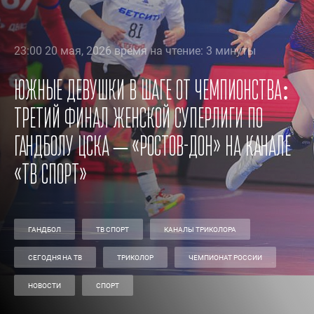
23:00 20 мая, 2026 время на чтение: 3 минуты
Южные девушки в шаге от чемпионства:
третий финал женской суперлиги по
гандболу ЦСКА – «Ростов-Дон» на канале
«ТВ Спорт»
ГАНДБОЛ
ТВ СПОРТ
КАНАЛЫ ТРИКОЛОРА
СЕГОДНЯ НА ТВ
ТРИКОЛОР
ЧЕМПИОНАТ РОССИИ
НОВОСТИ
СПОРТ