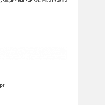
ствующий чемпион ЮФЛ-3, и первый
рг