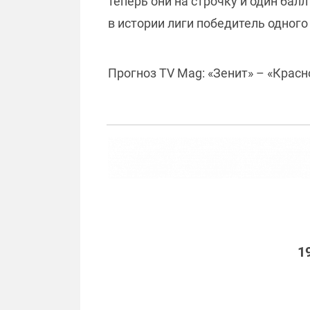
теперь они на строчку и один бал
в истории лиги победитель одного
Прогноз TV Mag: «Зенит» – «Красно
1