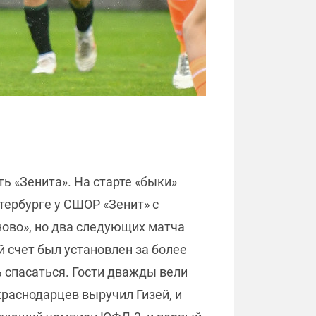
ь «Зенита». На старте «быки»
тербурге у СШОР «Зенит» с
ово», но два следующих матча
й счет был установлен за более
ь спасаться. Гости дважды вели
краснодарцев выручил Гизей, и