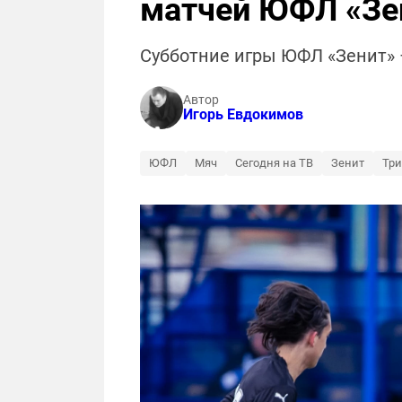
матчей ЮФЛ «Зен
Субботние игры ЮФЛ «Зенит» 
Автор
Игорь Евдокимов
ЮФЛ
Мяч
Сегодня на ТВ
Зенит
Три