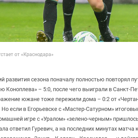
тстает от «Краснодара»
й развития сезона поначалу полностью повторял пут
 Коноплева» – 5:0, после чего выиграли в Санкт-Пе
ажение южане тоже пережили дома – 0:2 от «Чертан
 Но если в Егорьевске с «Мастер-Сатурном» итоговы
 домашней игре с «Уралом» «зелено-черным» пришлос
чала ответил Гуревич, а на последних минутах матча 