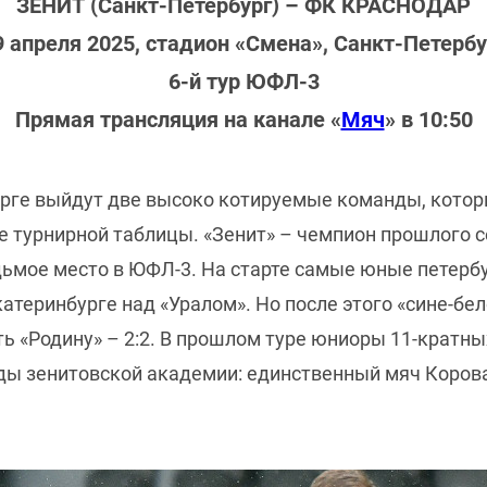
ЗЕНИТ (Санкт-Петербург) – ФК КРАСНОДАР
9 апреля 2025, стадион «Смена», Санкт-Петербу
6-й тур ЮФЛ-3
Прямая трансляция на канале «
Мяч
» в 10:50
урге выйдут две высоко котируемые команды, котор
е турнирной таблицы. «Зенит» – чемпион прошлого с
дьмое место в ЮФЛ-3. На старте самые юные петерб
катеринбурге над «Уралом». Но после этого «сине-бе
ать «Родину» – 2:2. В прошлом туре юниоры 11-крат
ды зенитовской академии: единственный мяч Корова