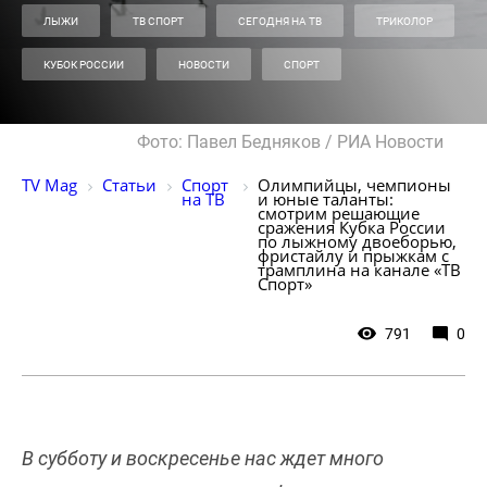
ЛЫЖИ
ТВ СПОРТ
СЕГОДНЯ НА ТВ
ТРИКОЛОР
КУБОК РОССИИ
НОВОСТИ
СПОРТ
Фото: Павел Бедняков / РИА Новости
TV Mag
Статьи
Спорт 
Олимпийцы, чемпионы 
на ТВ
и юные таланты: 
смотрим решающие 
сражения Кубка России 
по лыжному двоеборью, 
фристайлу и прыжкам с 
трамплина на канале «ТВ 
Спорт»
791
0
В субботу и воскресенье нас ждет много