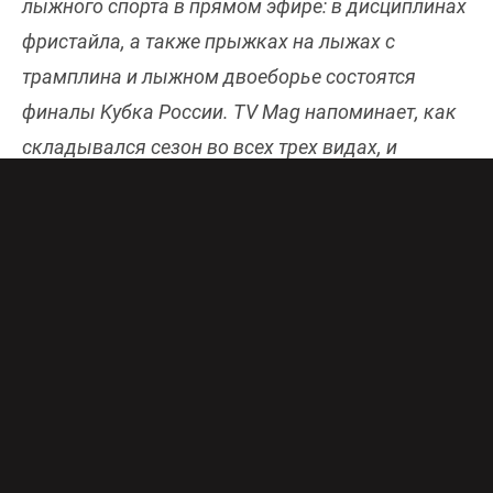
лыжного спорта в прямом эфире: в дисциплинах
фристайла, а также прыжках на лыжах с
трамплина и лыжном двоеборье состоятся
финалы Kубка России. TV Mag напоминает, как
складывался сезон во всех трех видах, и
выделяет его главных героев.
В эти выходные поклонников лыжных
соревнований ожидают важные этапы Кубка
России сразу по нескольким видам спорта.
Прежде всего, к концу подходит сезон в
прыжках на лыжах с трамплина: в Нижнем