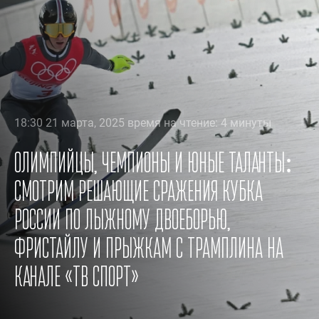
18:30 21 марта, 2025 время на чтение: 4 минуты
Олимпийцы, чемпионы и юные таланты:
смотрим решающие сражения Кубка
России по лыжному двоеборью,
фристайлу и прыжкам с трамплина на
канале «ТВ Спорт»