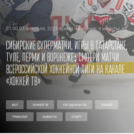
01:00 03 февраля, 2025 время на чтение: 4 минуты
Сибирские суперматчи, игры в Татарстане,
Туле, Перми и Воронеже: смотри матчи
Всероссийской хоккейной лиги на канале
«Хоккей ТВ»
ВХЛ
ХОККЕЙ ТВ
СЕГОДНЯ НА ТВ
ХОККЕЙ
ТРИКОЛОР
НОВОСТИ
СПОРТ