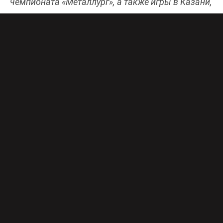
чемпионата «Металлург», а также игры в Казани,
Туле, Перми и Воронеже.
Хоккейная неделя будет максимально
насыщенной и на матчи ВХЛ. И это особенно
важно с учётом того, что интрига во второй по
силе лиге России закрутилась с новой силой. По
итогам 48 матчей в общей таблице теперь
лидирует «Металлург» из Новокузнецка. После
трудных 4:3 в овертайме в Тамбове сибирские
хоккеисты разгромили в гостях «Буран» и
«Ростов» – 8:3 и 6:1, после чего на одно очко