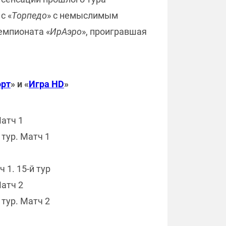
с «
Торпедо
» с немыслимым
емпионата «
ИрАэро
», проигравшая
орт
» и «
Игра HD
»
Матч 1
 тур. Матч 1
 1. 15-й тур
Матч 2
 тур. Матч 2