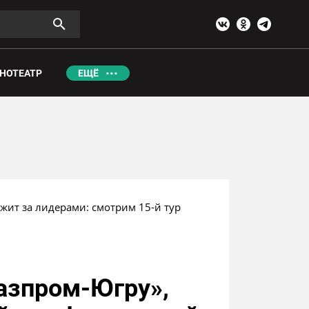
НОТЕАТР
ЕЩЁ
ежит за лидерами: смотрим 15-й тур 
азпром-Югру»,