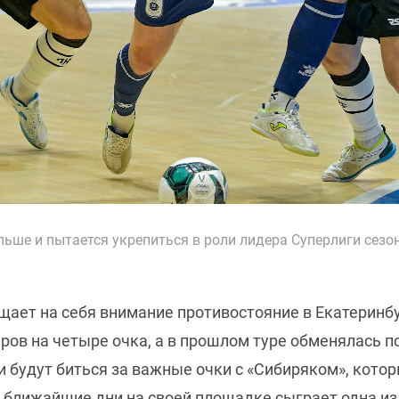
ьше и пытается укрепиться в роли лидера Суперлиги сезона 
щает на себя внимание противостояние в Екатеринбу
еров на четыре очка, а в прошлом туре обменялась 
и будут биться за важные очки с «Сибиряком», кото
в ближайшие дни на своей площадке сыграет одна из