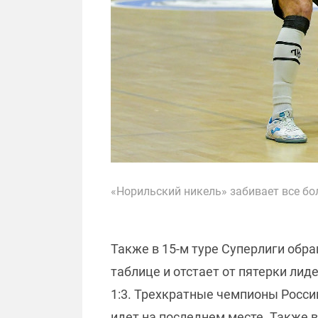
«Норильский никель» забивает все бол
Также в 15-м туре Суперлиги обра
таблице и отстает от пятерки лид
1:3. Трехкратные чемпионы Росси
идет на последнем месте. Также 