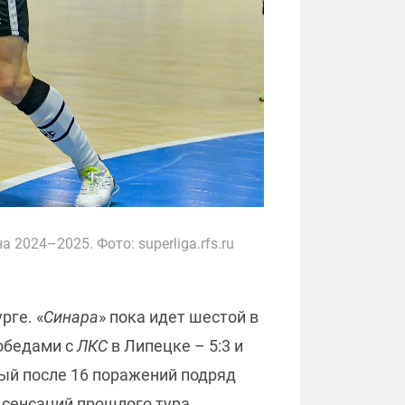
2024–2025. Фото: superliga.rfs.ru
рге. «
Синара
» пока идет шестой в
победами с
ЛКС
в Липецке – 5:3 и
рый после 16 поражений подряд
 сенсаций прошлого тура