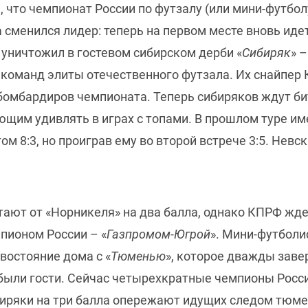
 что чемпионат России по футзалу (или мини-футболу
а сменился лидер: теперь на первом месте вновь идет
 уничтожил в гостевом сибирском дерби «
Сибиряк
» 
 команд элиты отечественного футзала. Их снайпер 
 бомбардиров чемпионата. Теперь сибиряков ждут би
ющим удивлять в играх с топами. В прошлом туре им
ом 8:3, но проиграв ему во второй встрече 3:5. Невс
тают от «Норникеля» на два балла, однако КПРФ жде
ионом России – «
Газпромом-Югрой
». Мини-футболи
востояние дома с «
Тюменью
», которое дважды завер
 были гости. Сейчас четырехкратные чемпионы Росси
биряки на три балла опережают идущих следом тюмен