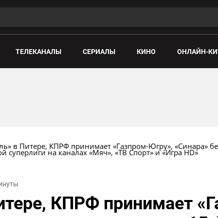
ТЕЛЕКАНАЛЫ
СЕРИАЛЫ
КИНО
ОНЛАЙН-КИ
ль» в Питере, КПРФ принимает «Газпром-Югру», «Синара» б
ой суперлиги на каналах «Мяч», «ТВ Спорт» и «Игра HD»
минуты
итере, КПРФ принимает «Г