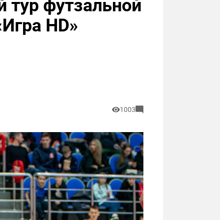
й тур футзальной
«Игра HD»
1003