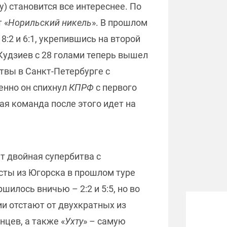
) становится все интереснее. По
 «
Норильский никель
». В прошлом
– 8:2 и 6:1, укрепившись на второй
Кудзиев с 28 голами теперь вышел
твы в Санкт-Петербурге с
енно он спихнул
КПРФ
с первого
кая команда после этого идет на
т двойная супербитва с
сты из Югорска в прошлом туре
шилось вничью – 2:2 и 5:5, но во
и отстают от двухкратных из
цев, а также «
Ухту
» – самую