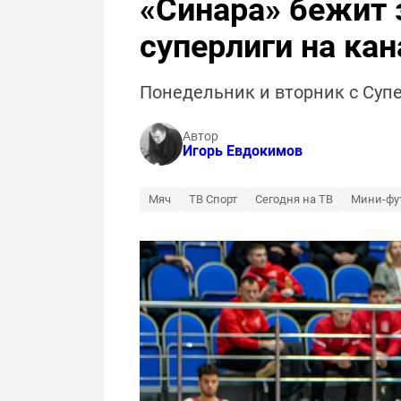
«Синара» бежит 
суперлиги на кан
Понедельник и вторник с Супе
Автор
Игорь Евдокимов
Мяч
ТВ Спорт
Сегодня на ТВ
Мини-фу