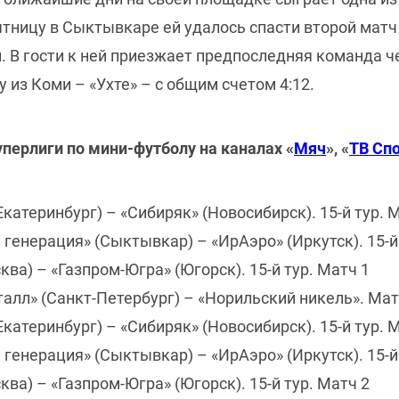
пятницу в Сыктывкаре ей удалось спасти второй матч 
и. В гости к ней приезжает предпоследняя команда ч
 из Коми – «Ухте» – с общим счетом 4:12.
перлиги по мини-футболу на каналах «
Мяч
», «
ТВ Сп
Екатеринбург) – «Сибиряк» (Новосибирск). 15-й тур. 
 генерация» (Сыктывкар) – «ИрАэро» (Иркутск). 15-й
ва) – «Газпром-Югра» (Югорск). 15-й тур. Матч 1
талл» (Санкт-Петербург) – «Норильский никель». Матч
Екатеринбург) – «Сибиряк» (Новосибирск). 15-й тур. 
 генерация» (Сыктывкар) – «ИрАэро» (Иркутск). 15-й
ва) – «Газпром-Югра» (Югорск). 15-й тур. Матч 2