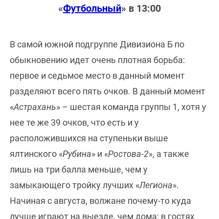
«
Футбольный
» в 13:00
В самой южной подгруппе Дивизиона Б по
обыкновению идет очень плотная борьба:
первое и седьмое место в данный момент
разделяют всего пять очков. В данный момент
«
Астрахань
» – шестая команда группы 1, хотя у
нее те же 39 очков, что есть и у
расположившихся на ступеньки выше
ялтинского «
Рубина
» и «
Ростова-2
», а также
лишь на три балла меньше, чем у
замыкающего тройку лучших «
Легиона
».
Начиная с августа, волжане почему-то куда
лучше играют на выезде, чем дома: в гостях