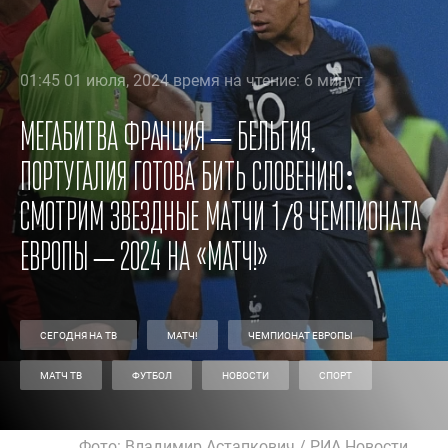
01:45 01 июля, 2024 время на чтение: 6 минут
Мегабитва Франция – Бельгия,
Португалия готова бить Словению:
смотрим звездные матчи 1/8 чемпионата
Европы – 2024 на «МАТЧ!»
СЕГОДНЯ НА ТВ
МАТЧ!
ЧЕМПИОНАТ ЕВРОПЫ
МАТЧ ТВ
ФУТБОЛ
НОВОСТИ
СПОРТ
Фото: Владимир Астапкович / РИА Новости