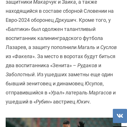
защитники
Макарчук
и
Заика
, а также
находящийся в составе сборной Словении на
Евро-2024 оборонец
Дркушич
. Кроме того, у
«Балтики» был одолжен талантливый
воспитанник калининградского футбола
Лазарев, а защиту пополнили
Магаль
и
Суслов
из «
Факела
». За место в воротах будут биться
два воспитанника «Зенита» –
Рудаков
и
Заболотный
. Из ушедших заметны еще один
бывший зенитовец и динамовец
Юсупов
,
отправившийся в «
Урал
» латераль
Маргасов
и
ушедший в «
Рубин
» австриец
Юкич
.