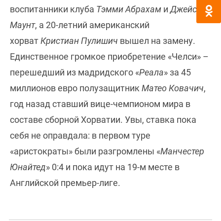
воспитанники клуба
Тэмми Абрахам
и
Джейсон
Маунт
, а 20-летний американский
хорват
Кристиан Пулишич
вышел на замену.
Единственное громкое приобретение «Челси» –
перешедший из мадридского «
Реала
» за 45
миллионов евро полузащитник
Матео Ковачич
,
год назад ставший вице-чемпионом мира в
составе сборной Хорватии. Увы, ставка пока
себя не оправдала: в первом туре
«аристократы» были разгромлены «
Манчестер
Юнайтед
» 0:4 и пока идут на 19-м месте в
Английской премьер-лиге.