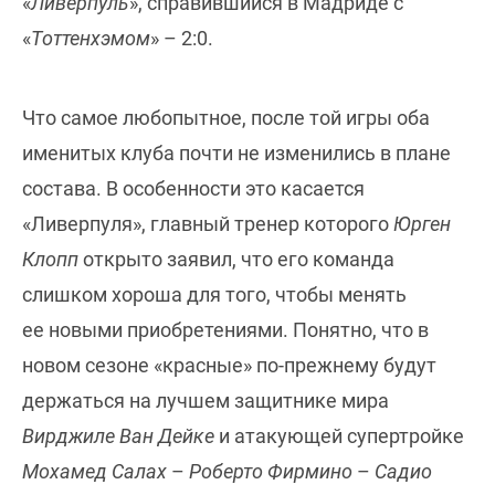
«
Ливерпуль
», справившийся в Мадриде с
«
Тоттенхэмом
» – 2:0.
Что самое любопытное, после той игры оба
именитых клуба почти не изменились в плане
состава. В особенности это касается
«Ливерпуля», главный тренер которого
Юрген
Клопп
открыто заявил, что его команда
слишком хороша для того, чтобы менять
ее новыми приобретениями. Понятно, что в
новом сезоне «красные» по-прежнему будут
держаться на лучшем защитнике мира
Вирджиле Ван Дейке
и атакующей супертройке
Мохамед Салах
–
Роберто Фирмино
–
Садио