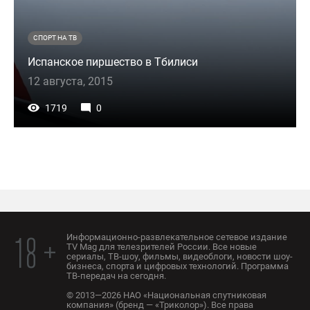
СПОРТ НА ТВ
Испанское пиршество в Тбилиси
12 августа, 2015
1719
0
Информационно-развлекательное сетевое издание
18 +
TV Mag для телезрителей России. Все новые
сериалы, ТВ-шоу, фильмы, видеоблоги, новости шоу-
бизнеса, спорта и цифровых технологий. Программа
ТВ-передач на сегодня.
© 2013—2026 НАО «Национальная спутниковая
компания» (бренд — «Триколор»). Все права