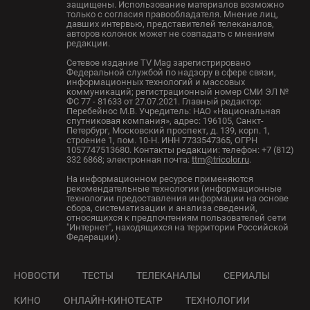
защищены. Использование материалов возможно
только с согласия правообладателя. Мнение лиц,
давших интервью, представителей телеканалов,
авторов колонок может не совпадать с мнением
редакции.
Сетевое издание TV Mag зарегистрировано
Федеральной службой по надзору в сфере связи,
информационных технологий и массовых
коммуникаций; регистрационный номер СМИ ЭЛ №
ФС 77 - 81633 от 27.07.2021. Главный редактор:
Перебейнос М.В. Учредитель: НАО «Национальная
спутниковая компания», адрес: 196105, Санкт-
Петербург, Московский проспект, д. 139, корп. 1,
строение 1, пом. 10-Н. ИНН 7733547365, ОГРН
1057747513680. Контакты редакции: телефон: +7 (812)
332 6868; электронная почта:
ttm@tricolor.ru
.
На информационном ресурсе применяются
рекомендательные технологии (информационные
технологии предоставления информации на основе
сбора, систематизации и анализа сведений,
относящихся к предпочтениям пользователей сети
"Интернет", находящихся на территории Российской
Федерации).
НОВОСТИ
ТЕСТЫ
ТЕЛЕКАНАЛЫ
СЕРИАЛЫ
КИНО
ОНЛАЙН-КИНОТЕАТР
ТЕХНОЛОГИИ