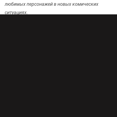
любимых персонажей в новых комических
ситуациях.
Команда «Ворониных» приступила к съемкам
новых серий
Команда сериала
«Воронины»
на
СТС
приступила к съемкам новых серий 18-го
сезона, сообщает официальная страничка
телеканала.
В будущих эпизодах зрители встретятся с
любимыми персонажами в классическом