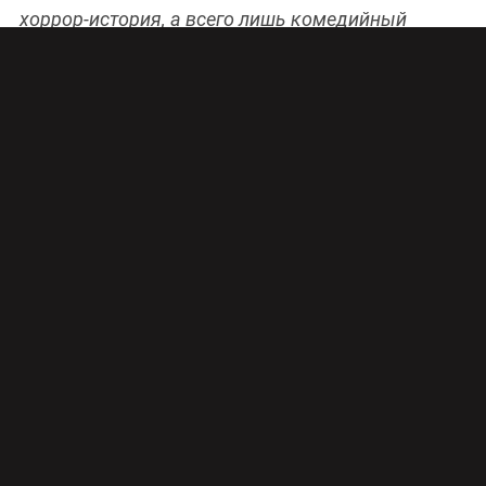
хоррор-история, а всего лишь комедийный
сериал «Два отца и два сына». В Москве
завершились съемки третьего сезона
телепроекта СТС.
Ситком «Два отца и два сына» выйдет в эфир
СТС осенью 2016 года
Созданием третьего сезона шоу «
Два отца и
два сына
» занимается компания
Yellow, Black
and White
, и режиссером по-прежнему
выступает
Радда Новикова
. А вот в актерском
полку прибыло. К очаровательным
Дмитрию