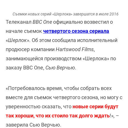
Съемки новых серий «Шерлока» завершатся в июле
2016
Телеканал
ВВС One
официально возвестил о
начале съемок
четвертого сезона сериала
«
Шерлок
». Об этом сообщила исполнительный
продюсер компании
Hartswood Films
,
занимающейся производством «Шерлока» по
заказу BBC One,
Сью Верчью
.
«Потребовалось время, чтобы собрать всех
вместе для съемок четвертого сезона, но могу с
уверенностью сказать, что
новые серии будут
так хороши, что их стоило так долго ждать
!», –
заверила Сью Верчью.