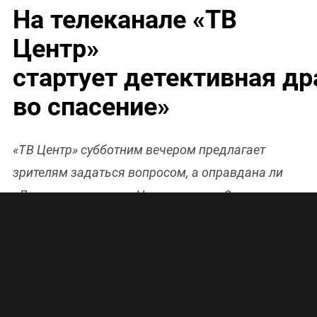
На телеканале «ТВ
Центр»
стартует детективная д
во спасение»
«ТВ Центр» субботним вечером предлагает
зрителям задаться вопросом, а оправдана ли
«Ложь во спасение». На телеканале 9 апреля
стартует детектив с хлестким сюжетом от
лауреата премии ТЭФИ Андрея Верещагина.
Детективная драма «Ложь во спасение»