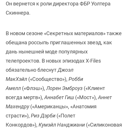
Он вернется к роли директора ФБР Уолтера
Скиннера.
В новом сезоне «Секретных материалов» также
обещана россыпь приглашенных звезд, как
дань нынешней моде популярных
телепроектов. В новых эпизодах X-Files
обязательно блеснут
Джоэл
МакХэйл
(«Сообщество»),
Робби
Амелл
(«Флэш»),
Лорен Эмброуз
(«Клиент
всегда мертв»),
Аннабет Гиш
(«Мост»),
Аннет
Махендру
(«Американцы», «Анатомия
страсти»),
Риз Дэрби
(«Полет
Конкордов»),
Кумэйл Нанджиани
(«Силиконовая