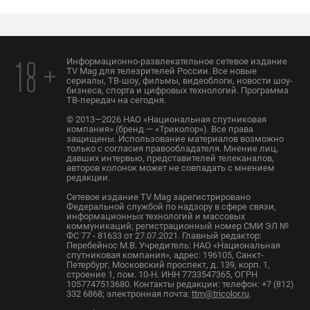
Информационно-развлекательное сетевое издание
18 +
TV Mag для телезрителей России. Все новые
сериалы, ТВ-шоу, фильмы, видеоблоги, новости шоу-
бизнеса, спорта и цифровых технологий. Программа
ТВ-передач на сегодня.
© 2013—2026 НАО «Национальная спутниковая
компания» (бренд — «Триколор»). Все права
защищены. Использование материалов возможно
только с согласия правообладателя. Мнение лиц,
давших интервью, представителей телеканалов,
авторов колонок может не совпадать с мнением
редакции.
Сетевое издание TV Mag зарегистрировано
Федеральной службой по надзору в сфере связи,
информационных технологий и массовых
коммуникаций; регистрационный номер СМИ ЭЛ №
ФС 77 - 81633 от 27.07.2021. Главный редактор:
Перебейнос М.В. Учредитель: НАО «Национальная
спутниковая компания», адрес: 196105, Санкт-
Петербург, Московский проспект, д. 139, корп. 1,
строение 1, пом. 10-Н. ИНН 7733547365, ОГРН
1057747513680. Контакты редакции: телефон: +7 (812)
332 6868; электронная почта:
ttm@tricolor.ru
.