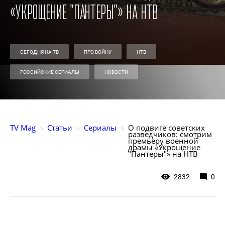
«Укрощение "Пантеры"» на НТВ
СЕГОДНЯ НА ТВ
ПРО ВОЙНУ
НТВ
РОССИЙСКИЕ СЕРИАЛЫ
НОВОСТИ
TV Mag
Статьи
Сериалы
О подвиге советских 
разведчиков: смотрим 
премьеру военной 
драмы «Укрощение 
"Пантеры"» на НТВ
2832
0