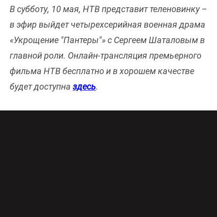
В субботу, 10 мая, НТВ представит теленовинку –
в эфир выйдет четырехсерийная военная драма
«Укрощение "Пантеры"» с Сергеем Шаталовым в
главной роли. Онлайн-трансляция премьерного
фильма НТВ бесплатно и в хорошем качестве
будет доступна
здесь
.
Андрей Краевский – авторитетный разведчик,
в группу которого вошли его заместитель
Михаил Семенов, танкист Вася Панченко,
младший сержант Дмитрий Милешин, капитан