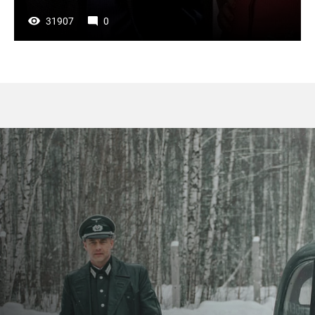
31907
0