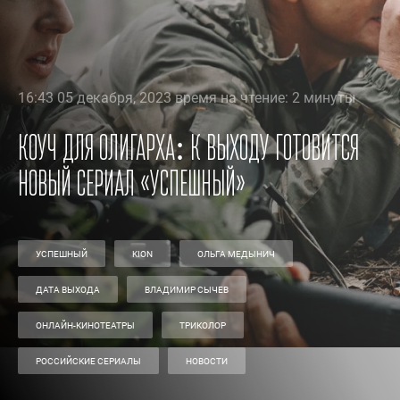
16:43 05 декабря, 2023 время на чтение: 2 минуты
Коуч для олигарха: к выходу готовится
новый сериал «Успешный»
УСПЕШНЫЙ
KION
ОЛЬГА МЕДЫНИЧ
ДАТА ВЫХОДА
ВЛАДИМИР СЫЧЕВ
ОНЛАЙН-КИНОТЕАТРЫ
ТРИКОЛОР
РОССИЙСКИЕ СЕРИАЛЫ
НОВОСТИ