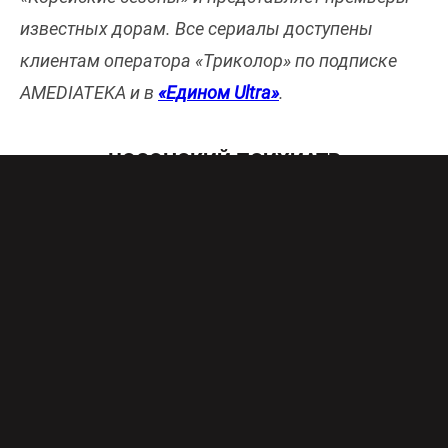
известных дорам. Все сериалы доступены
клиентам оператора «Триколор» по подписке
AMEDIATEKA и в
«Едином Ultra»
.
ЧОСОНСКИЙ ПСИХИАТР
1-й И 2-й СЕЗОНЫ
Сериал-калейдоскоп, сочиненный из разных
жанров: здесь есть место и исторической
драме, и комедии, и медицине, и
расследованию преступлений. «Чосонский
психиатр» рассказывает о талантливом
иглоукалывателе Ю Сепуне, который служит в
королевском дворце и пользуется большим