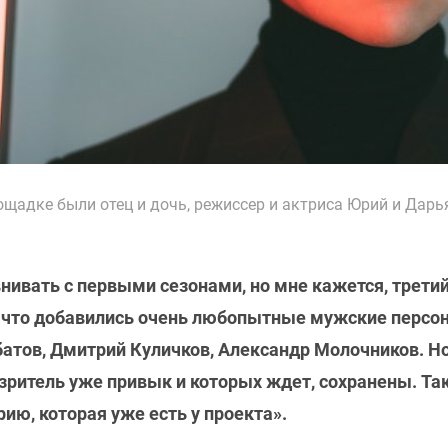
ощадке были отец и дочь, режиссер и актриса Юрий и Дар
нивать с первыми сезонами, но мне кажется, трети
, что добавились очень любопытные мужские персо
батов, Дмитрий Куличков, Александр Молочников. Н
ритель уже привык и которых ждет, сохранены. Так
ю, которая уже есть у проекта».