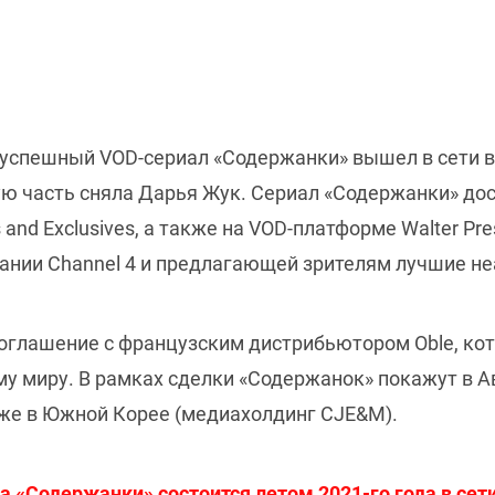
успешный VOD-сериал «Содержанки» вышел в сети в 
ую часть сняла Дарья Жук. Сериал «Содержанки» до
s and Exclusives, а также на VOD-платформе Walter P
ании Channel 4 и предлагающей зрителям лучшие н
оглашение с французским дистрибьютором Oble, ко
ему миру. В рамках сделки «Содержанок» покажут в 
акже в Южной Корее (медиахолдинг CJE&M).
 «Содержанки» состоится летом 2021-го года в сети