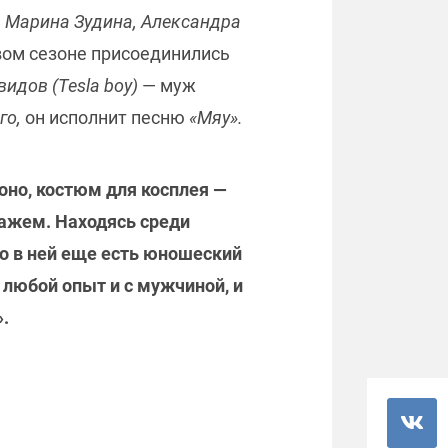
в Марина Зудина, Александра
овом сезоне присоединились
видов (Tesla boy)
— муж
го,
он исполнит песню
«Мяу».
оно, костюм для косплея —
нажем. Находясь среди
но в ней еще есть юношеский
а любой опыт и с мужчиной, и
.