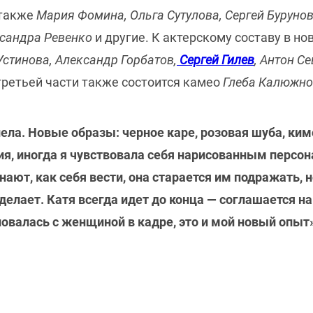
 также
Мария Фомина, Ольга Сутулова, Сергей Буруно
ксандра Ревенко
и другие. К актерскому составу в н
Устинова, Александр Горбатов,
Сергей Гилев
, Антон Се
третьей части также состоится камео
Глеба Калюжно
ела. Новые образы: черное каре, розовая шуба, ким
я, иногда я чувствовала себя нарисованным персо
ают, как себя вести, она старается им подражать, 
а делает. Катя всегда идет до конца — соглашается н
ловалась с женщиной в кадре, это и мой новый опыт»