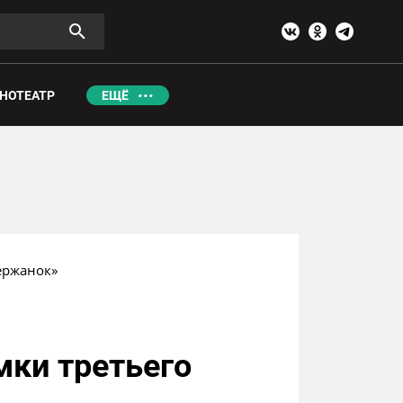
НОТЕАТР
ЕЩЁ
ержанок»
мки третьего