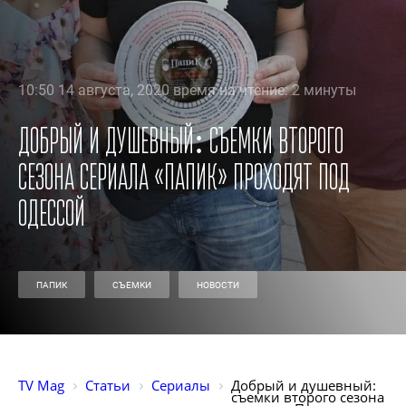
10:50 14 августа, 2020 время на чтение: 2 минуты
Добрый и душевный: съемки второго
сезона сериала «Папик» проходят под
Одессой
ПАПИК
СЪЕМКИ
НОВОСТИ
TV Mag
Статьи
Сериалы
Добрый и душевный: 
съемки второго сезона 