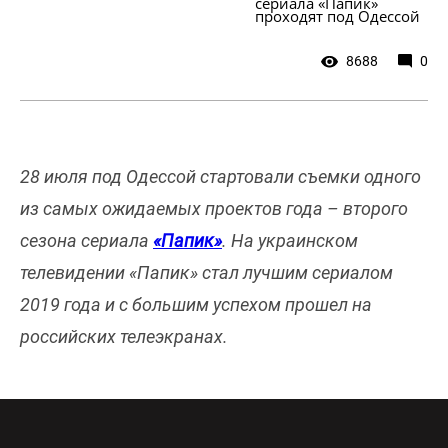
сериала «Папик» 
проходят под Одессой
8688
0
28 июля под Одессой стартовали съемки одного
из самых ожидаемых проектов года – второго
сезона сериала
«Папик»
. На украинском
телевидении «Папик» стал лучшим сериалом
2019 года и с большим успехом прошел на
российских телеэкранах.
«В прошлом году мы неплохо поработали, и
прямым следствием той работы является