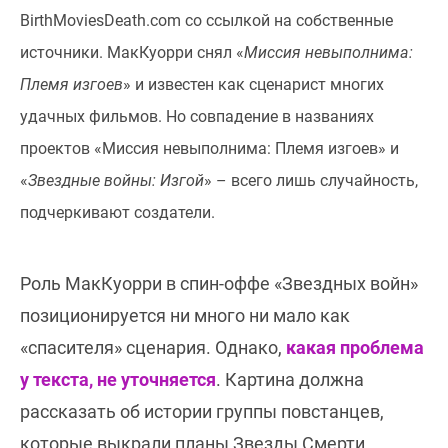
BirthMoviesDeath.com со ссылкой на собственные
источники. МакКуорри снял «
Миссия невыполнима:
Племя изгоев
» и известен как сценарист многих
удачных фильмов. Но совпадение в названиях
проектов «Миссия невыполнима: Племя изгоев» и
«
Звездные войны: Изгой
» – всего лишь случайность,
подчеркивают создатели.
Роль МакКуорри в спин-оффе «Звездных войн»
позиционируется ни много ни мало как
«спасителя» сценария. Однако,
какая проблема
у текста, не уточняется
. Картина должна
рассказать об истории группы повстанцев,
которые выкрали планы Звезды Смерти.