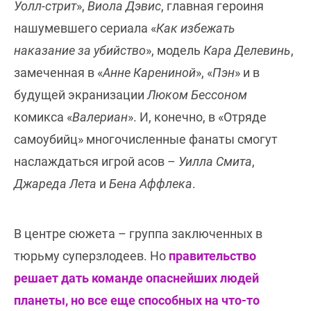
Уолл-стрит
»,
Виола Дэвис
, главная героиня
нашумевшего сериала «
Как избежать
наказание за убийство
», модель
Кара Делевинь
,
замеченная в «
Анне Карениной
», «
Пэн
» и в
будущей экранизации
Люком Бессоном
комикса «
Валериан
». И, конечно, в «Отряде
самоубийц» многочисленные фанаты смогут
наслаждаться игрой асов –
Уилла Смита
,
Джареда Лета
и
Бена Аффлека
.
В центре сюжета – группа заключенных в
тюрьму суперзлодеев. Но
правительство
решает дать команде опаснейших людей
планеты, но все еще способных на что-то