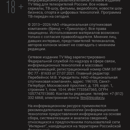
Информационно-развлекательное сетевое издание
18 +
TV Mag для телезрителей России. Все новые
сериалы, ТВ-шоу, фильмы, видеоблоги, новости шоу-
бизнеса, спорта и цифровых технологий. Программа
ТВ-передач на сегодня.
© 2013—2026 НАО «Национальная спутниковая
компания» (бренд — «Триколор»). Все права
защищены. Использование материалов возможно
только с согласия правообладателя. Мнение лиц,
давших интервью, представителей телеканалов,
авторов колонок может не совпадать с мнением
редакции.
Сетевое издание TV Mag зарегистрировано
Федеральной службой по надзору в сфере связи,
информационных технологий и массовых
коммуникаций; регистрационный номер СМИ ЭЛ №
ФС 77 - 81633 от 27.07.2021. Главный редактор:
Перебейнос М.В. Учредитель: НАО «Национальная
спутниковая компания», адрес: 196105, Санкт-
Петербург, Московский проспект, д. 139, корп. 1,
строение 1, пом. 10-Н. ИНН 7733547365, ОГРН
1057747513680. Контакты редакции: телефон: +7 (812)
332 6868; электронная почта:
ttm@tricolor.ru
.
На информационном ресурсе применяются
рекомендательные технологии (информационные
технологии предоставления информации на основе
сбора, систематизации и анализа сведений,
относящихся к предпочтениям пользователей сети
"Интернет", находящихся на территории Российской