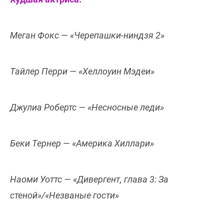
Меган Фокс — «Черепашки-ниндзя 2»
Тайлер Перри — «Хеллоуин Мэдеи»
Джулиа Робертс — «Несносные леди»
Беки Тернер — «Америка Хиллари»
Наоми Уоттс — «Дивергент, глава 3: За
стеной»/«Незваные гости»