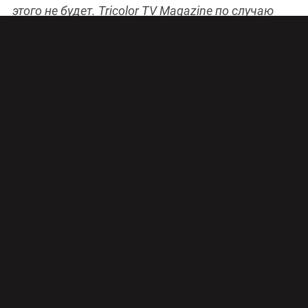
этого не будет. Tricolor TV Magazine по случаю
выхода в
российский прокат фильма «Люди Икс:
Апокалипсис»
представляет десятку лучших
фильмов о жизни планеты после конца света.
ДИТЯ
ЧЕЛОВЕЧЕСКОЕ
СТРАНА-ПРОИЗВОДИТЕЛЬ:
ВЕЛИКОБРИТАНИЯ / США
ГОД ВЫХОДА: 2006
РЕЖИССЕР: АЛЬФОНСО КУАРОН
ГЛАВНЫЕ ЗВЕЗДЫ: КЛАЙВ ОУЭН,