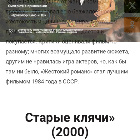
Здесь Рязанов ушел от жанра комедии и
продемонстрировал всю безжалостность,
жестокость и циничность мира, в котором
правят деньги, а любовь продается и
покупается. Критики оценивали фильм по-
разному; многих возмущало развитие сюжета,
другим не нравилась игра актеров, но, как бы
там ни было, «Жестокий романс» стал лучшим
фильмом 1984 года в СССР.
Старые клячи»
(2000)