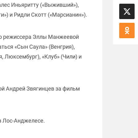
алес Иньяритту («Выживший»),
») и Ридли Скотт («Марсианин»).
го режиссера Эллы Манжеевой
ться «Сын Саула» (Венгрия),
, Люксембург), «Клуб» (Чили) и
ой Андрей Звягинцев за фильм
в Лос-Анджелесе.