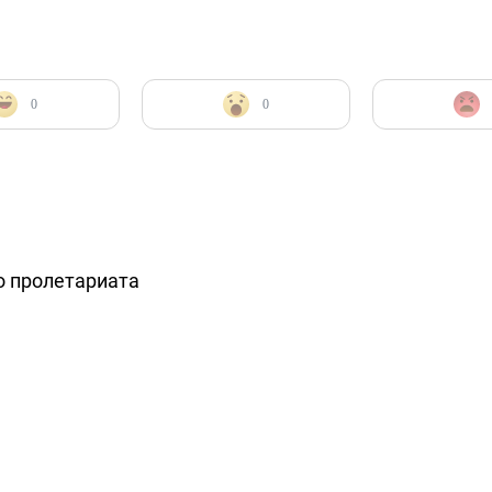
0
0
о пролетариата