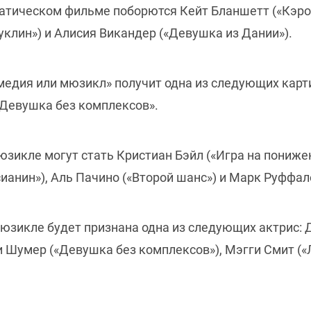
атическом фильме поборются Кейт Бланшетт («Кэрол»
уклин») и Алисия Викандер («Девушка из Дании»).
едия или мюзикл» получит одна из следующих карти
«Девушка без комплексов».
зикле могут стать Кристиан Бэйл («Игра на понижен
ианин»), Аль Пачино («Второй шанс») и Марк Руффал
юзикле будет признана одна из следующих актрис: 
 Шумер («Девушка без комплексов»), Мэгги Смит («Л