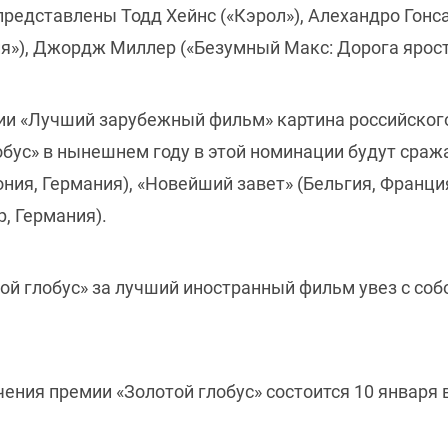
редставлены Тодд Хейнс («Кэрол»), Алехандро Гонс
я»), Джордж Миллер («Безумный Макс: Дорога ярости
рии «Лучший зарубежный фильм» картина российско
обус» в нынешнем году в этой номинации будут сража
ия, Германия), «Новейший завет» (Бельгия, Франция
р, Германия).
ой глобус» за лучший иностранный фильм увез с соб
ения премии «Золотой глобус» состоится 10 января 