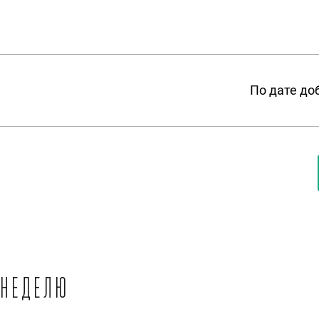
По дате до
 неделю