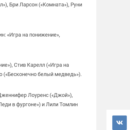
), Бри Ларсон («Комната»), Руни
н: «Игра на понижение»,
ие»), Стив Карелл («Игра на
о («Бесконечно белый медведь»).
Дженнифер Лоуренс («Джой»),
еди в фургоне») и Лили Томлин