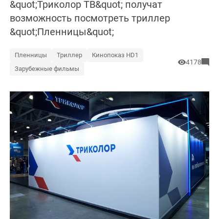
&quot;Триколор ТВ&quot; получат
возможность посмотреть триллер
&quot;Пленницы&quot;
Пленницы
Триллер
Кинопоказ HD1
4178
Зарубежные фильмы