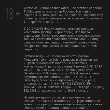
Информационно-развлекательное сетевое издание
18 +
TV Mag для телезрителей России. Все новые
сериалы, ТВ-шоу, фильмы, видеоблоги, новости шоу-
бизнеса, спорта и цифровых технологий. Программа
ТВ-передач на сегодня.
© 2013—2026 НАО «Национальная спутниковая
компания» (бренд — «Триколор»). Все права
защищены. Использование материалов возможно
только с согласия правообладателя. Мнение лиц,
давших интервью, представителей телеканалов,
авторов колонок может не совпадать с мнением
редакции.
Сетевое издание TV Mag зарегистрировано
Федеральной службой по надзору в сфере связи,
информационных технологий и массовых
коммуникаций; регистрационный номер СМИ ЭЛ №
ФС 77 - 81633 от 27.07.2021. Главный редактор:
Перебейнос М.В. Учредитель: НАО «Национальная
спутниковая компания», адрес: 196105, Санкт-
Петербург, Московский проспект, д. 139, корп. 1,
строение 1, пом. 10-Н. ИНН 7733547365, ОГРН
1057747513680. Контакты редакции: телефон: +7 (812)
332 6868; электронная почта:
ttm@tricolor.ru
.
На информационном ресурсе применяются
рекомендательные технологии (информационные
технологии предоставления информации на основе
сбора, систематизации и анализа сведений,