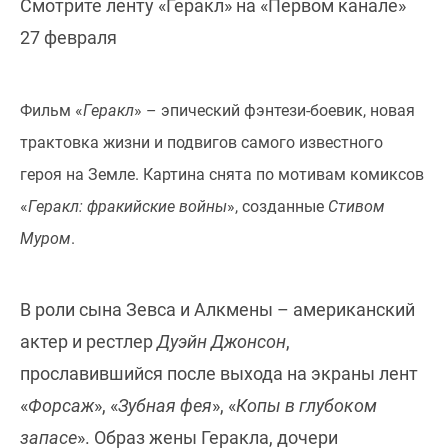
Смотрите ленту «Геракл» на «Первом канале»
27 февраля
Фильм «
Геракл
» – эпический фэнтези-боевик, новая
трактовка жизни и подвигов самого известного
героя на Земле. Картина снята по мотивам комиксов
«
Геракл: фракийские войны
», созданные
Стивом
Муром
.
В роли сына Зевса и Алкмены – американский
актер и рестлер
Дуэйн Джонсон
,
прославившийся после выхода на экраны лент
«
Форсаж
», «
Зубная фея
», «
Копы в глубоком
запасе
». Образ жены Геракла, дочери