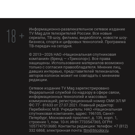
Информационно-развлекательное сетевое издание
18 +
TV Mag для телезрителей России. Все новые
сериалы, ТВ-шоу, фильмы, видеоблоги, новости шоу-
бизнеса, спорта и цифровых технологий. Программа
ТВ-передач на сегодня.
© 2013—2026 НАО «Национальная спутниковая
компания» (бренд — «Триколор»). Все права
защищены. Использование материалов возможно
только с согласия правообладателя. Мнение лиц,
давших интервью, представителей телеканалов,
авторов колонок может не совпадать с мнением
редакции.
Сетевое издание TV Mag зарегистрировано
Федеральной службой по надзору в сфере связи,
информационных технологий и массовых
коммуникаций; регистрационный номер СМИ ЭЛ №
ФС 77 - 81633 от 27.07.2021. Главный редактор:
Перебейнос М.В. Учредитель: НАО «Национальная
спутниковая компания», адрес: 196105, Санкт-
Петербург, Московский проспект, д. 139, корп. 1,
строение 1, пом. 10-Н. ИНН 7733547365, ОГРН
1057747513680. Контакты редакции: телефон: +7 (812)
332 6868; электронная почта:
ttm@tricolor.ru
.