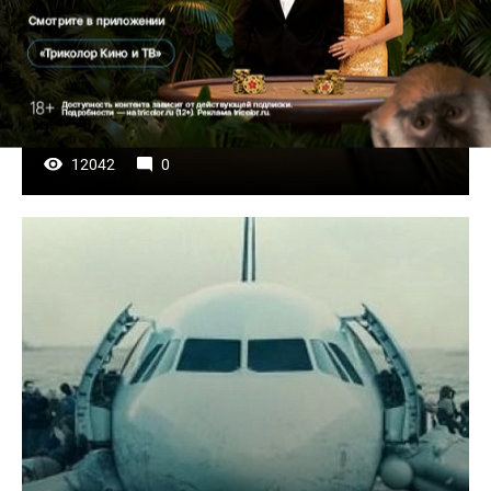
КИНО
Убийства, загадки, потрясения: топ-50 лучших
триллеров всех времен
30 августа, 2023
12042
0