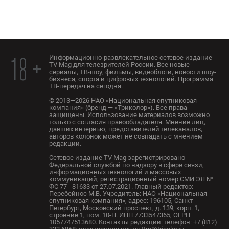
Информационно-развлекательное сетевое издание
18 +
TV Mag для телезрителей России. Все новые
сериалы, ТВ-шоу, фильмы, видеоблоги, новости шоу-
бизнеса, спорта и цифровых технологий. Программа
ТВ-передач на сегодня.
© 2013—2026 НАО «Национальная спутниковая
компания» (бренд — «Триколор»). Все права
защищены. Использование материалов возможно
только с согласия правообладателя. Мнение лиц,
давших интервью, представителей телеканалов,
авторов колонок может не совпадать с мнением
редакции.
Сетевое издание TV Mag зарегистрировано
Федеральной службой по надзору в сфере связи,
информационных технологий и массовых
коммуникаций; регистрационный номер СМИ ЭЛ №
ФС 77 - 81633 от 27.07.2021. Главный редактор:
Перебейнос М.В. Учредитель: НАО «Национальная
спутниковая компания», адрес: 196105, Санкт-
Петербург, Московский проспект, д. 139, корп. 1,
строение 1, пом. 10-Н. ИНН 7733547365, ОГРН
1057747513680. Контакты редакции: телефон: +7 (812)