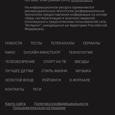
332 6868; электронная почта:
ttm@tricolor.ru
.
На информационном ресурсе применяются
рекомендательные технологии (информационные
технологии предоставления информации на основе
сбора, систематизации и анализа сведений,
относящихся к предпочтениям пользователей сети
"Интернет", находящихся на территории Российской
Федерации).
НОВОСТИ
ТЕСТЫ
ТЕЛЕКАНАЛЫ
СЕРИАЛЫ
КИНО
ОНЛАЙН-КИНОТЕАТР
ТЕХНОЛОГИИ
ТЕЛЕОБОЗРЕНИЕ
СПОРТ НА ТВ
ЗВЕЗДЫ
ЛУЧШЕЕ ДЕТЯМ
СТИЛЬ ЖИЗНИ
МУЗЫКА
ЗОЛОТОЙ ФОНД
РЕЙТИНГИ
О ЖУРНАЛЕ
КОНТАКТЫ
ТЕГИ
Карта сайта
Политика конфиденциальности
Пользовательское соглашение