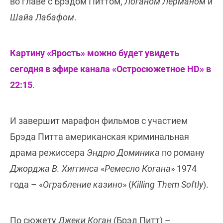
во главе с Брэдом Питтом,
Логаном Лерманом
и
Шайа Лабафом
.
Картину «Ярость» можно будет увидеть
сегодня в эфире канала «Остросюжетное HD» в
22:15
.
И завершит марафон фильмов с участием
Брэда Питта американская криминальная
драма режиссера
Эндрю Доминика
по роману
Джорджа В. Хиггинса
«
Ремесло Когана
» 1974
года – «
Ограбление казино
» (
Killing Them Softly
).
По сюжету
Джеки Коган
(Брэд Питт) –