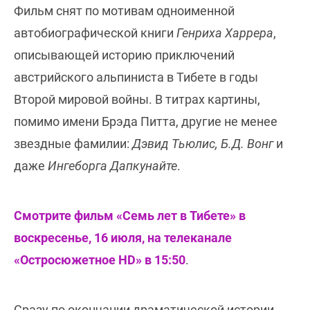
Фильм снят по мотивам одноименной
автобиографической книги
Генриха Харрера
,
описывающей историю приключений
австрийского альпиниста в Тибете в годы
Второй мировой войны. В титрах картины,
помимо имени Брэда Питта, другие не менее
звездные фамилии:
Дэвид Тьюлис, Б.Д. Вонг
и
даже
Ингеборга Дапкунайте
.
Смотрите фильм «Семь лет в Тибете» в
воскресенье, 16 июля, на телеканале
«Остросюжетное HD» в 15:50
.
Сразу по окончании драматической истории