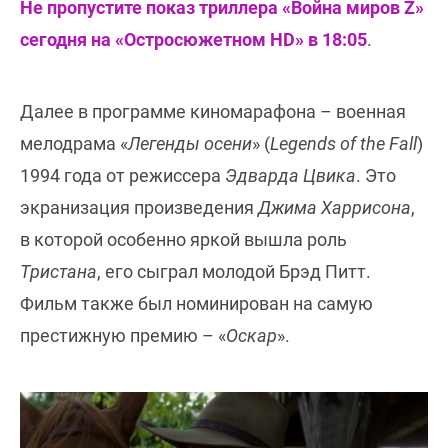
Не пропустите показ триллера «Война миров Z»
сегодня на «Остросюжетном HD» в 18:05
.
Далее в программе киномарафона – военная
мелодрама «
Легенды осени
» (
Legends of the Fall
)
1994 года от режиссера
Эдварда Цвика
. Это
экранизация произведения
Джима Харрисона
,
в которой особенно яркой вышла роль
Тристана
, его сыграл молодой Брэд Питт.
Фильм также был номинирован на самую
престижную премию – «
Оскар
».