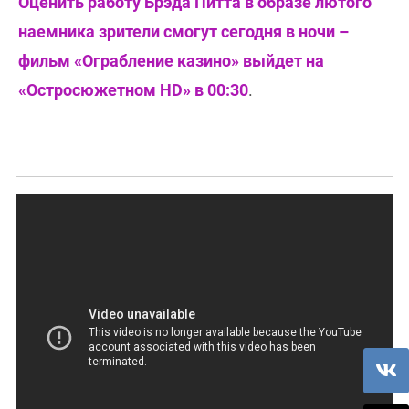
Оценить работу Брэда Питта в образе лютого
наемника зрители смогут сегодня в ночи –
фильм «Ограбление казино» выйдет на
«Остросюжетном HD» в 00:30
.