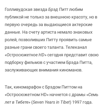
Голливудская звезда
Брэд Питт
любим
публикой не только за внешнюю красоту, но в
первую очередь за выдающиеся актерские
данные. На счету артиста немало знаковых
ролей, позволивших Питту проявить самые
разные грани своего таланта. Телеканал
«
Остросюжетное HD
» сегодня представит свою
подборку фильмов с участием Брэда Питта,
заслуживающих внимания киноманов.
Так, киномарафон с Брэдом Питтом на
«Остросюжетном HD» начнется с драмы «
Семь
лет в Тибете
» (
Seven Years in Tibet
) 1997 года.