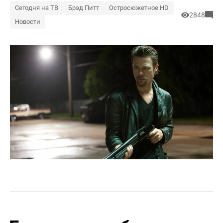
Сегодня на ТВ
Брэд Питт
Остросюжетное HD
2848
Новости