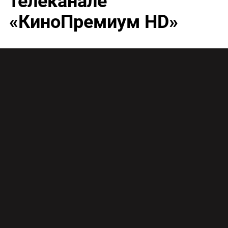
телеканале
«КиноПремиум HD»
Как стать своим в мире роботов – можно будет
узнать в субботу, 28 ноября, посмотрев фильм
«Страховщик» на телеканале «КиноПремиум HD».
«Ваше время подошло к концу. Наше только
начинается» – так звучит слоган фильма
В 2044 году большая часть населения Земли
после ряда природных катастроф вымерла.
Оставшиеся в живых сконцентрированы в