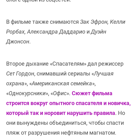
В фильме также снимаются
Зак Эфрон, Келли
Рорбах, Александра Даддарио
и
Дуэйн
Джонсон
.
Второе дыхание «Спасателям» дал режиссер
Сет Гордон
, снимавший сериалы «
Лучшая
охрана
», «
Американская семейка
»,
«
Однокурсники
», «
Офис
».
Сюжет фильма
строится вокруг опытного спасателя и новичка,
который так и норовит нарушить правила
. Но
они вынуждены объединиться, чтобы спасти
пляж от разрушения нефтяным магнатом.