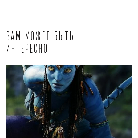
Вам может быть
интересно