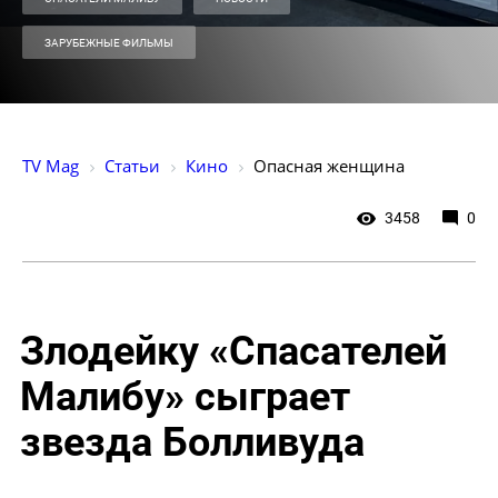
ЗАРУБЕЖНЫЕ ФИЛЬМЫ
TV Mag
Статьи
Кино
Опасная женщина
3458
0
Злодейку «Спасателей
Малибу» сыграет
звезда Болливуда