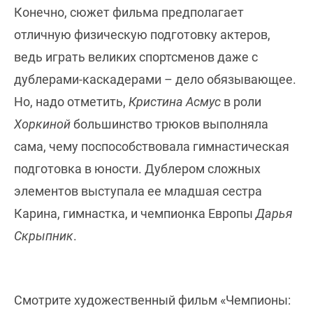
Конечно, сюжет фильма предполагает
отличную физическую подготовку актеров,
ведь играть великих спортсменов даже с
дублерами-каскадерами – дело обязывающее.
Но, надо отметить,
Кристина Асмус
в роли
Хоркиной
большинство трюков выполняла
сама, чему поспособствовала гимнастическая
подготовка в юности. Дублером сложных
элементов выступала ее младшая сестра
Карина, гимнастка, и чемпионка Европы
Дарья
Скрыпник
.
Смотрите художественный фильм «Чемпионы: