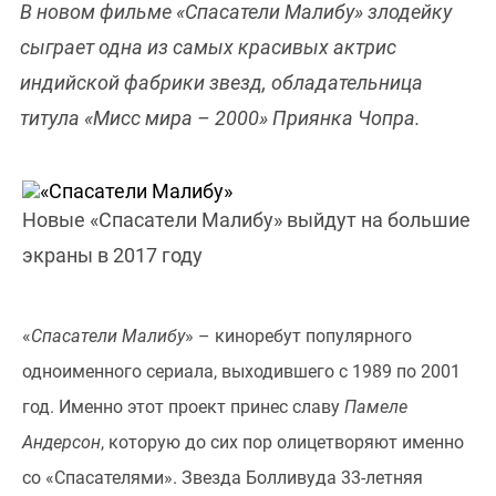
В новом фильме «Спасатели Малибу» злодейку
сыграет одна из самых красивых актрис
индийской фабрики звезд, обладательница
титула «Мисс мира – 2000» Приянка Чопра.
Новые «Спасатели Малибу» выйдут на большие
экраны в 2017 году
«
Спасатели Малибу
» – киноребут популярного
одноименного сериала, выходившего с 1989 по 2001
год. Именно этот проект принес славу
Памеле
Андерсон
, которую до сих пор олицетворяют именно
со «Спасателями». Звезда Болливуда 33-летняя