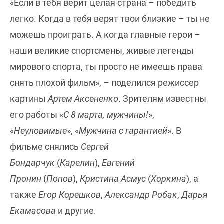
«Если в тебя верит целая страна – победить
легко. Когда в тебя верят твои близкие – ты не
можешь проиграть. А когда главные герои –
наши великие спортсмены, живые легенды
мирового спорта, ты просто не имеешь права
снять плохой фильм», – поделился режиссер
картины
Артем Аксененко
. Зрителям известны
его работы «
С 8 марта, мужчины!
»,
«
Неуловимые
», «
Мужчина с гарантией
». В
фильме снялись
Сергей
Бондарчук
(
Карелин
),
Евгений
Пронин
(
Попов
),
Кристина Асмус
(
Хоркина
), а
также
Егор Корешков
,
Александр Робак
,
Дарья
Екамасова
и другие.