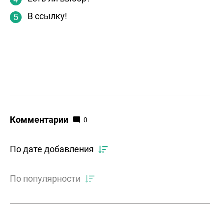
В ссылку!
Комментарии
0
По дате добавления
По популярности