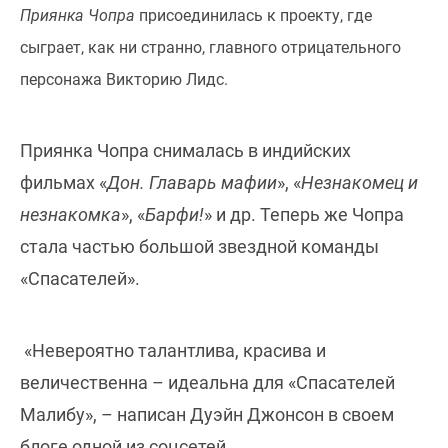
Приянка Чопра
присоединилась к проекту, где
сыграет, как ни странно, главного отрицательного
персонажа Викторию Лидс.
Приянка Чопра снималась в индийских
фильмах «
Дон. Главарь мафии
», «
Незнакомец и
незнакомка
», «
Барфи!
» и др. Теперь же Чопра
стала частью большой звездной команды
«Спасателей».
«Невероятно талантлива, красива и
величественна – идеальна для «Спасателей
Малибу», – написан Дуэйн Джонсон в своем
блоге одной из соцсетей.