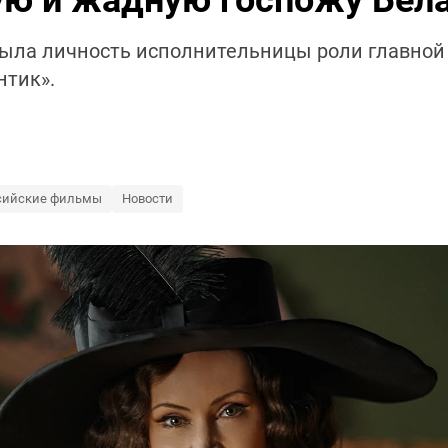
ую и жадную госпожу Бел
ыла личность исполнительницы роли главной 
тик».
сийские фильмы
Новости