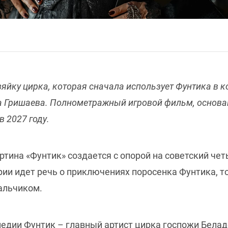
яйку цирка, которая сначала использует Фунтика в ко
на Гришаева. Полнометражный игровой фильм, основа
в 2027 году.
тина «Фунтик» создается с опорой на советский ч
ории идет речь о приключениях поросенка Фунтика, 
альчиком.
едии Фунтик – главный артист цирка госпожи Белад