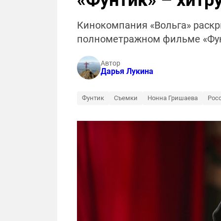
«Фунтик» – хитр
Кинокомпания «Вольга» раскр
полнометражном фильме «Фун
Автор
Дарья Лукина
Фунтик
Съемки
Нонна Гришаева
Рос