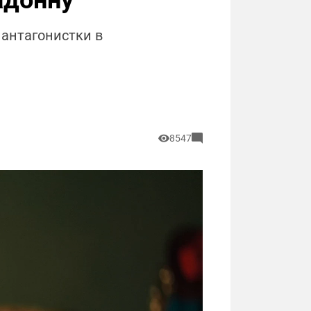
адонну
антагонистки в
8547