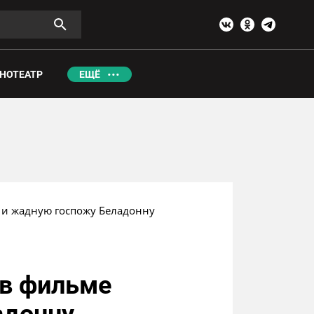
НОТЕАТР
ЕЩЁ
ю и жадную госпожу Беладонну
 в фильме