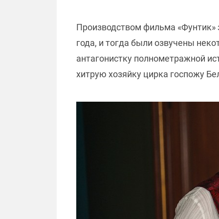
Производством фильма «Фунтик» з
года, и тогда были озвучены неко
антагонистку полнометражной исто
хитрую хозяйку цирка госпожу Бе