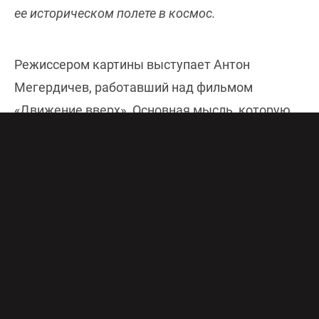
ее историческом полете в космос.
Режиссером картины выступает Антон
Мегердичев, работавший над фильмом
«Движение вверх». Основная мысль, которую
хочет донести до зрителя режиссер,
заключается в том, что подвиг Терешковой –
это не просто полет, а самый настоящий
триумф человеческого духа. И осуществить его
удалось с помощью большого количества
невидимых героев, о которых до этого момента
не рассказывалось.