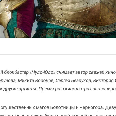
 блокбастер «Чудо-Юдо» снимает автор свежей кин
опунова, Микита Воронов, Сергей Безруков, Виктория
и другие артисты. Премьера в кинотеатрах запланиров
 могущественных магов Болотницы и Черногора. Дев
лы, которая должна была перейти к ней по наследст