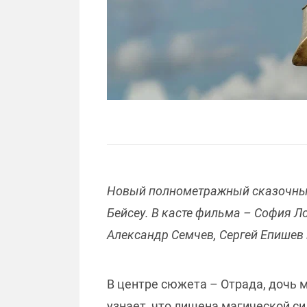
Новый полнометражный сказочный
Бейсеу. В касте фильма – София Л
Александр Семчев, Сергей Епишев 
В центре сюжета – Отрада, дочь
узнает, что лишена магической си