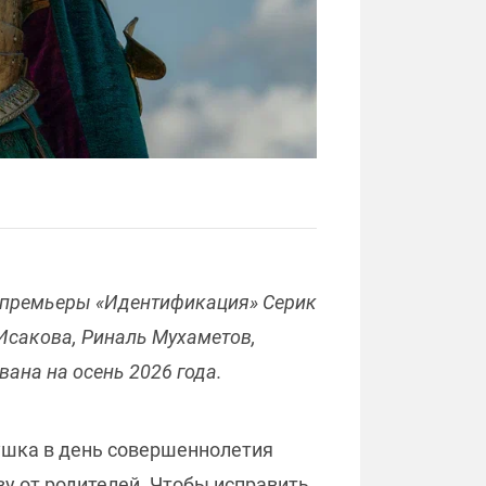
опремьеры «Идентификация» Серик
 Исакова, Риналь Мухаметов,
ана на осень 2026 года.
ушка в день совершеннолетия
ву от родителей. Чтобы исправить