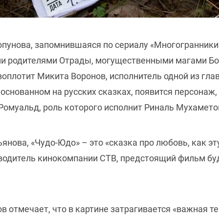
пунова, запомнившаяся по сериалу «Многогранники
ми родителями Отрады, могущественными магами Бо
воплотит Микита Воронов, исполнитель одной из гл
 основанном на русских сказках, появится персонаж
 Ромуальд, роль которого исполнит Риналь Мухамето
нова, «Чудо-Юдо» – это «сказка про любовь, как эт
оводитель кинокомпании СТВ, предстоящий фильм буд
 отмечает, что в картине затрагивается «важная те