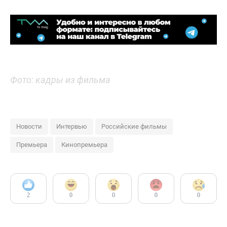
Фото: кадры из фильма
Новости
Интервью
Российские фильмы
Премьера
Кинопремьера
2
0
0
0
0