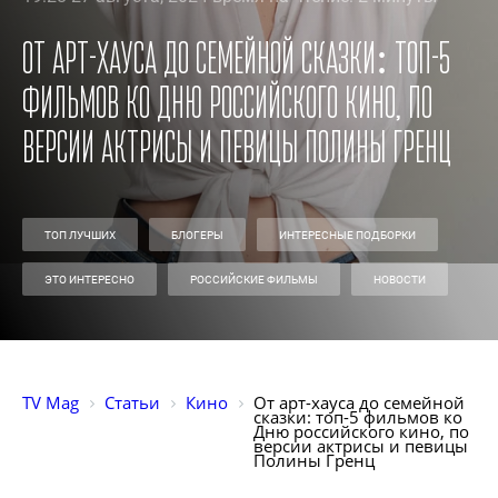
От арт-хауса до семейной сказки: топ-5
фильмов ко Дню российского кино, по
версии актрисы и певицы Полины Гренц
ТОП ЛУЧШИХ
БЛОГЕРЫ
ИНТЕРЕСНЫЕ ПОДБОРКИ
ЭТО ИНТЕРЕСНО
РОССИЙСКИЕ ФИЛЬМЫ
НОВОСТИ
TV Mag
Статьи
Кино
От арт-хауса до семейной 
сказки: топ-5 фильмов ко 
Дню российского кино, по 
версии актрисы и певицы 
Полины Гренц