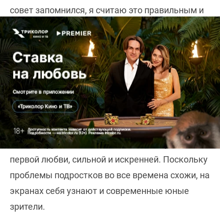
совет запомнился, я считаю это правильным и
действительно важным.
Зачем стоит посмотреть «Подростки. Первая
любовь», как считаете? Что этот фильм даст
зрителю?
Фильм даст возможность окунуться в
атмосферу 90-х, вспомнить юность, чувства
первой любви, сильной и искренней. Поскольку
проблемы подростков во все времена схожи, на
экранах себя узнают и современные юные
зрители.