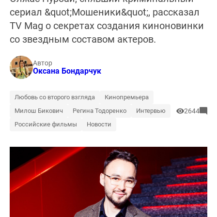
сериал &quot;Мошеники&quot;, рассказал
TV Mag о секретах создания киноновинки
со звездным составом актеров.
Автор
Оксана Бондарчук
Любовь со второго взгляда
Кинопремьера
Милош Бикович
Регина Тодоренко
Интервью
2644
Российские фильмы
Новости